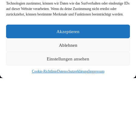
Technologien zustimmst, können wir Daten wie das Surfverhalten oder eindeutige IDs
auf dieser Website verarbeiten. Wenn du deine Zustimmung nicht erteilst oder
@tensingfreiburg
zurückziehst, können bestimmte Merkmale und Funktionen beeinträchtigt werden.
TEN SING Freiburg
Stadtjugendring Freiburg
Akzeptieren
Ev. Allianz Freiburg
Ablehnen
Einstellungen ansehen
Cookie-Richtlinie
Datenschutzerklärung
Impressum
Aktuelle Beiträge
Probewochenende 13.-15.05.2022
Vom 13.-15. Mai war unser Intensiv-ProWo! Eigentlich haben
wir jedes TEN SING Jahr zwei Probewochenenden, wegen
Corona mussten wir das…
Probetag 12.02.2022
Am 12. Februar hatten wir unseren ersten Probetag dieses