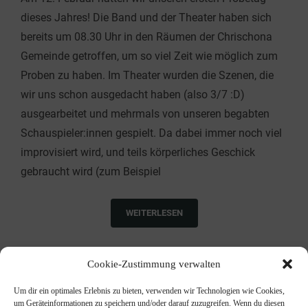
dieses Jahres! Die Band und der Theater haben sich
bereits um 08.30 Uhr in den Räumen der Chrischona
Gemeinde getroffen, um so viel Zeit wie möglich zum
Proben zu haben. Im Theater wurden die Szenen, die
wir uns schon ausgedacht haben (also 3/7 :D)
ausgearbeitet und mehrmals von unseren begabten
Schauspieler:innen gespielt. Da dabei immer noch viel
improvisiert wird, und teils körperliches Geschick
gebraucht wird (zum Beispiel
WEITERLESEN
Cookie-Zustimmung verwalten
Um dir ein optimales Erlebnis zu bieten, verwenden wir Technologien wie Cookies,
um Geräteinformationen zu speichern und/oder darauf zuzugreifen. Wenn du diesen