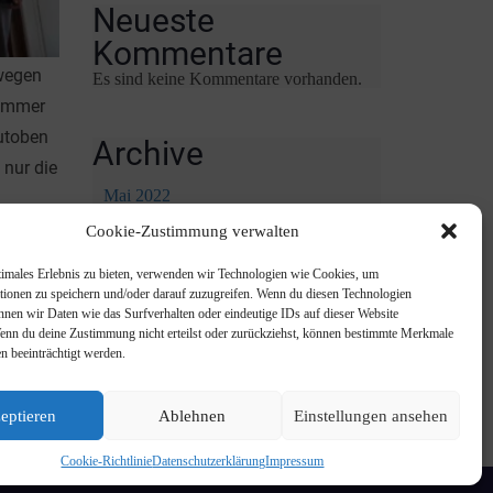
Neueste
Kommentare
 wegen
Es sind keine Kommentare vorhanden.
 immer
utoben
Archive
nur die
Mai 2022
Cookie-Zustimmung verwalten
Februar 2022
timales Erlebnis zu bieten, verwenden wir Technologien wie Cookies, um
tionen zu speichern und/oder darauf zuzugreifen. Wenn du diesen Technologien
Kategorien
nnen wir Daten wie das Surfverhalten oder eindeutige IDs auf dieser Website
Wenn du deine Zustimmung nicht erteilst oder zurückziehst, können bestimmte Merkmale
n beeinträchtigt werden.
Probetag
Probewochenende
eptieren
Ablehnen
Einstellungen ansehen
Cookie-Richtlinie
Datenschutzerklärung
Impressum