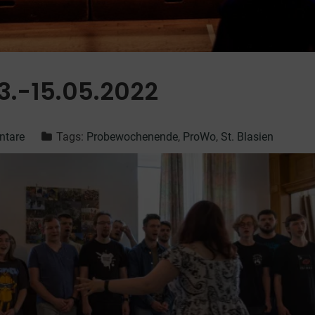
.-15.05.2022
ntare
Tags:
Probewochenende
,
ProWo
,
St. Blasien