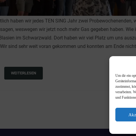
ntlich haben wir jedes TEN SING Jahr zwei Probewochenenden,
 absagen, weswegen wir jetzt noch mehr Gas gegeben haben. Wie
Blasien im Schwarzwald. Dort haben wir viel Platz um uns ausz
Wir sind sehr weit voran gekommen und konnten am Ende nicht 
WEITERLESEN
Um dir ein op
Geräteinforma
zustimmst, kö
verarbeiten. 
und Funktione
Akz